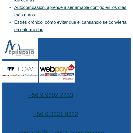
Autocompasión: aprende a ser amable contigo en los días
más duros
Estrés crónico: cómo evitar que el cansancio se convierta
en enfermedad
Teléfono:
+56 9 9802 2253
WhatsApp:
+56 9 3221 9622
EMail:
contacto@psiquiatrasonline.com
,