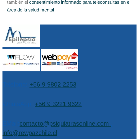
también el
consentimiento informado para teleconsultas en el
área de la salud mental
Teléfono:
+56 9 9802 2253
WhatsApp:
+56 9 3221 9622
EMail:
contacto@psiquiatrasonline.com
,
info@rewpazchile.cl