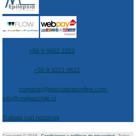
Teléfono:
+56 9 9802 2253
WhatsApp:
+56 9 3221 9622
EMail:
contacto@psiquiatrasonline.com
,
info@rewpazchile.cl
Trabaja con nosotros
Copyright © 2019 -
Condiciones y políticas de privacidad
Todos