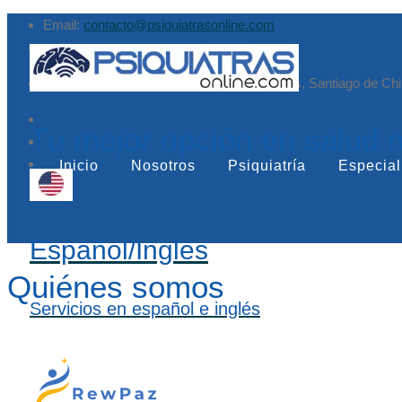
Email:
contacto@psiquiatrasonline.com
Augusto Leguía Sur 79, of. 407, Las Condes, Santiago de Chi
Tu mejor opción en salud 
Inicio
Nosotros
Psiquiatría
Especial
Español/Inglés
Quiénes somos
Servicios en español e inglés
ABOUT OUR HOSPITAL