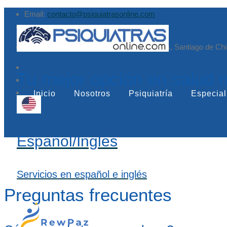
Email:
contacto@psiquiatrasonline.com
Augusto Leguía Sur 79, of. 407, Las Condes, Santiago de Chi
Tu mejor opción en salud 
Inicio
Nosotros
Psiquiatría
Especial
Español/Inglés
Servicios en español e inglés
Preguntas frecuentes