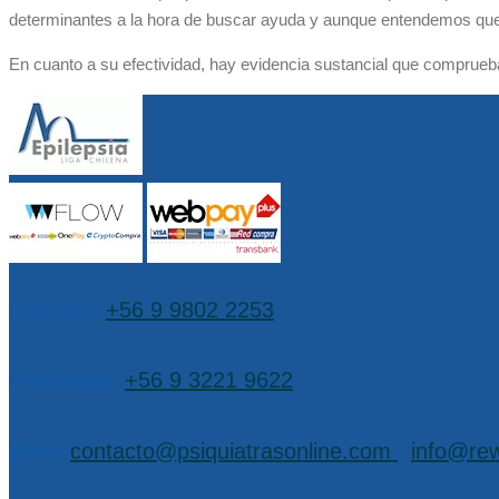
determinantes a la hora de buscar ayuda y aunque entendemos que 
En cuanto a su efectividad, hay evidencia sustancial que comprueba
Teléfono:
+56 9 9802 2253
WhatsApp:
+56 9 3221 9622
EMail:
contacto@psiquiatrasonline.com
,
info@rew