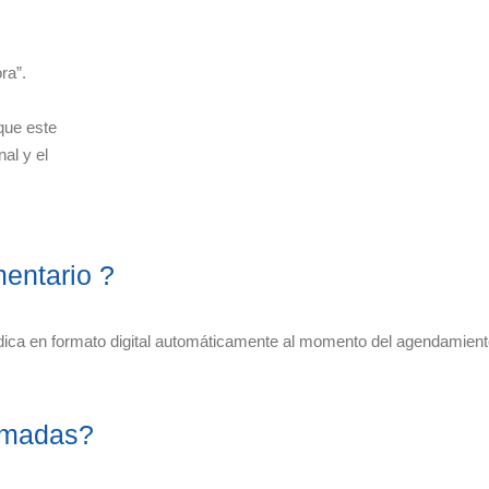
ra”.
que este
al y el
entario ?
medica en formato digital automáticamente al momento del agendamie
lamadas?