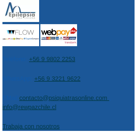
Teléfono:
+56 9 9802 2253
WhatsApp:
+56 9 3221 9622
EMail:
contacto@psiquiatrasonline.com
,
info@rewpazchile.cl
Trabaja con nosotros