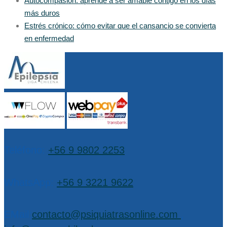
Autocompasión: aprende a ser amable contigo en los días
más duros
Estrés crónico: cómo evitar que el cansancio se convierta
en enfermedad
Teléfono:
+56 9 9802 2253
WhatsApp:
+56 9 3221 9622
EMail:
contacto@psiquiatrasonline.com
,