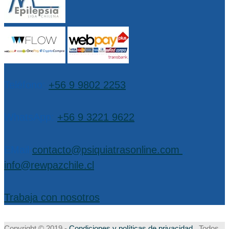
Teléfono:
+56 9 9802 2253
WhatsApp:
+56 9 3221 9622
EMail:
contacto@psiquiatrasonline.com
,
info@rewpazchile.cl
Trabaja con nosotros
Copyright © 2019 -
Condiciones y políticas de privacidad
Todos