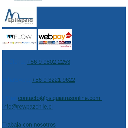
Teléfono:
+56 9 9802 2253
WhatsApp:
+56 9 3221 9622
EMail:
contacto@psiquiatrasonline.com
,
info@rewpazchile.cl
Trabaja con nosotros