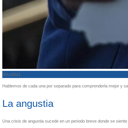
3
Oct
2021
Hablemos de cada una por separado para comprenderla mejor y sa
La angustia
Una crisis de angustia sucede en un periodo breve donde se sien