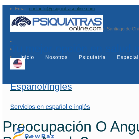
Email:
contacto@psiquiatrasonline.com
Augusto Leguía Sur 79, of. 407, Las Condes, Santiago de Chi
Tu mejor opción en salud 
Inicio
Nosotros
Psiquiatría
Especial
Español/Inglés
Servicios en español e inglés
Preocupación O Angu