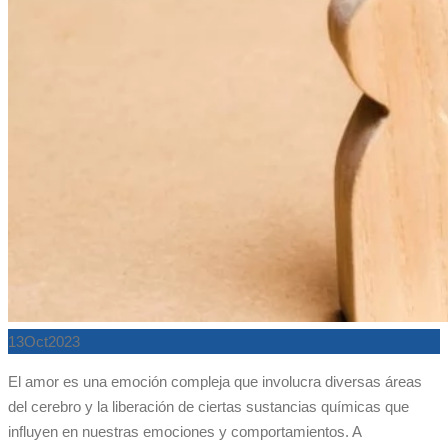
13
Oct
2023
El amor es una emoción compleja que involucra diversas áreas
del cerebro y la liberación de ciertas sustancias químicas que
influyen en nuestras emociones y comportamientos. A