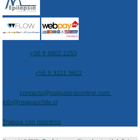
Teléfono:
+56 9 9802 2253
WhatsApp:
+56 9 3221 9622
EMail:
contacto@psiquiatrasonline.com
,
info@rewpazchile.cl
Trabaja con nosotros