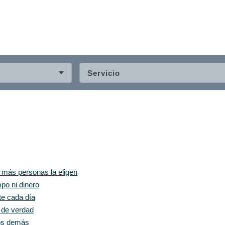
Servicio
z más personas la eligen
po ni dinero
te cada día
e de verdad
los demás