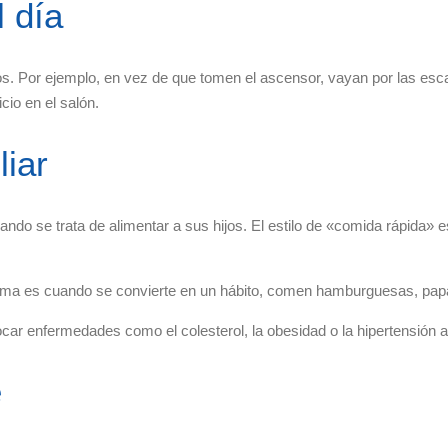
 día
s. Por ejemplo, en vez de que tomen el ascensor, vayan por las escal
cio en el salón.
liar
 se trata de alimentar a sus hijos. El estilo de «comida rápida» es u
lema es cuando se convierte en un hábito, comen hamburguesas, papas
ar enfermedades como el colesterol, la obesidad o la hipertensión ar
e