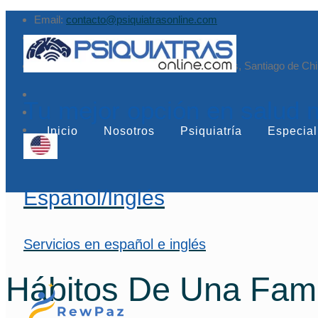
Email:
contacto@psiquiatrasonline.com
Augusto Leguía Sur 79, of. 407, Las Condes, Santiago de Chi
Tu mejor opción en salud 
Inicio
Nosotros
Psiquiatría
Especial
Español/Inglés
Servicios en español e inglés
Hábitos De Una Fami