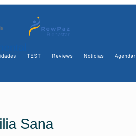
le
mental
idades
TEST
Reviews
Noticias
Agendar
lia Sana