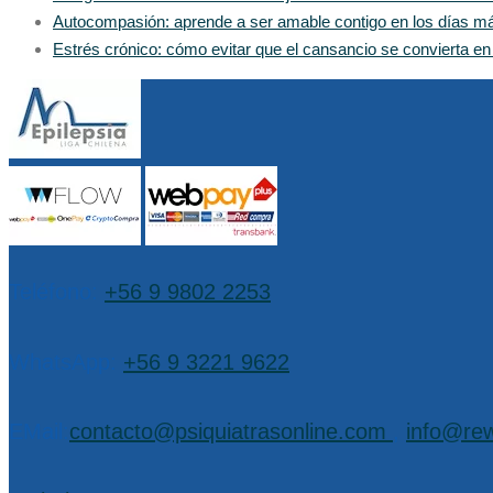
Autocompasión: aprende a ser amable contigo en los días m
Estrés crónico: cómo evitar que el cansancio se convierta e
Teléfono:
+56 9 9802 2253
WhatsApp:
+56 9 3221 9622
EMail:
contacto@psiquiatrasonline.com
,
info@rew