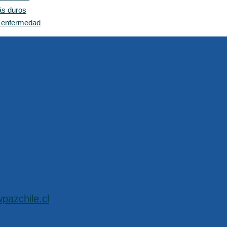
ás duros
n enfermedad
pazchile.cl