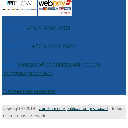
Teléfono:
+56 9 9802 2253
WhatsApp:
+56 9 3221 9622
EMail:
contacto@psiquiatrasonline.com
,
info@rewpazchile.cl
Trabaja con nosotros
Copyright © 2019 -
Condiciones y políticas de privacidad
Todos
los derechos reservados.