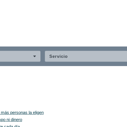
Servicio
z más personas la eligen
po ni dinero
te cada día