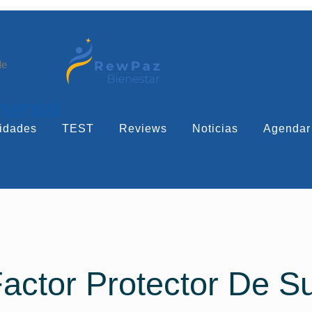
le
mental
idades
TEST
Reviews
Noticias
Agendar
actor Protector De Su