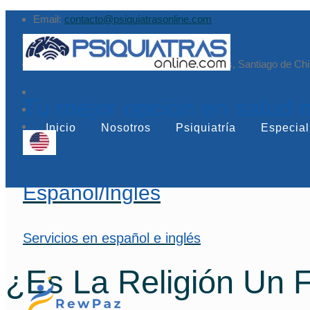
Email:
contacto@psiquiatrasonline.com
Augusto Leguía Sur 79, of. 407, Las Condes, Santiago de Chi
Tu mejor opción en salud 
Inicio
Nosotros
Psiquiatría
Especial
Español/Inglés
Servicios en español e inglés
¿Es La Religión Un F