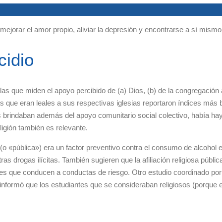
a mejorar el amor propio, aliviar la depresión y encontrarse a sí mi
cidio
las que miden el apoyo percibido de (a) Dios, (b) de la congregación
s que eran leales a sus respectivas iglesias reportaron índices más 
es brindaban además del apoyo comunitario social colectivo, había h
eligión también es relevante.
 (o «pública») era un factor preventivo contra el consumo de alcohol e
as drogas ilícitas. También sugieren que la afiliación religiosa públ
ones que conducen a conductas de riesgo. Otro estudio coordinado p
informó que los estudiantes que se consideraban religiosos (porque 