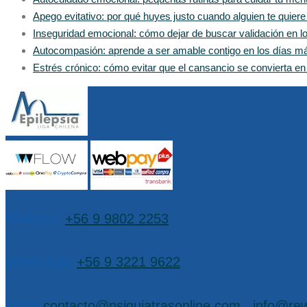
Apego evitativo: por qué huyes justo cuando alguien te quier
Inseguridad emocional: cómo dejar de buscar validación en 
Autocompasión: aprende a ser amable contigo en los días m
Estrés crónico: cómo evitar que el cansancio se convierta e
Teléfono:
+56 9 9802 2253
WhatsApp:
+56 9 3221 9622
EMail:
contacto@psiquiatrasonline.com
,
info@rew