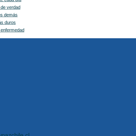
e de verdad
los demás
ás duros
n enfermedad
pazchile.cl