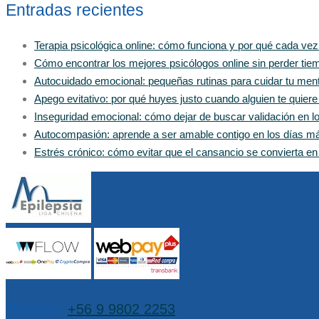
Entradas recientes
Terapia psicológica online: cómo funciona y por qué cada ve
Cómo encontrar los mejores psicólogos online sin perder tiem
Autocuidado emocional: pequeñas rutinas para cuidar tu men
Apego evitativo: por qué huyes justo cuando alguien te quier
Inseguridad emocional: cómo dejar de buscar validación en 
Autocompasión: aprende a ser amable contigo en los días m
Estrés crónico: cómo evitar que el cansancio se convierta e
Teléfono:
+56 9 9802 2253