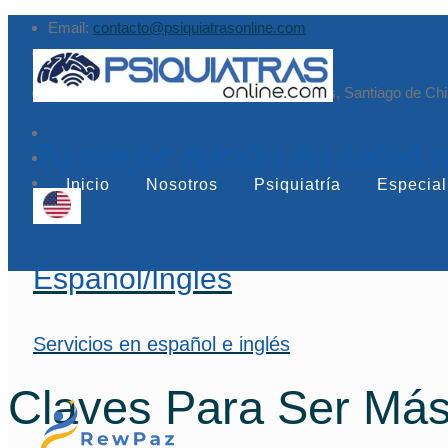
Email:
contacto@psiquiatrasonline.com
Augusto Leguía Sur 79, of. 407, Las Condes, Santiago de Chi
Tu mejor opción en salud 
Inicio
Nosotros
Psiquiatría
Especial
Español/Inglés
Servicios en español e inglés
Claves Para Ser Más