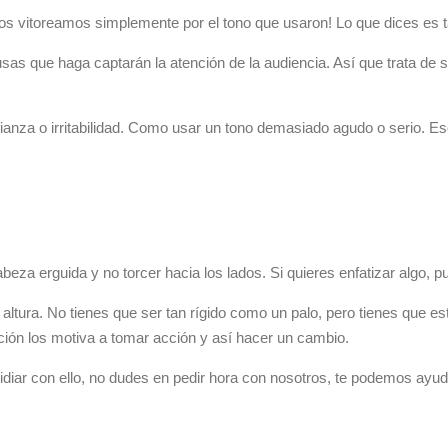
los vitoreamos simplemente por el tono que usaron! Lo que dices es 
usas que haga captarán la atención de la audiencia. Así que trata d
za o irritabilidad. Como usar un tono demasiado agudo o serio. Eso 
 erguida y no torcer hacia los lados. Si quieres enfatizar algo, pue
ura. No tienes que ser tan rígido como un palo, pero tienes que esta
cción los motiva a tomar acción y así hacer un cambio.
diar con ello, no dudes en pedir hora con nosotros, te podemos ayud