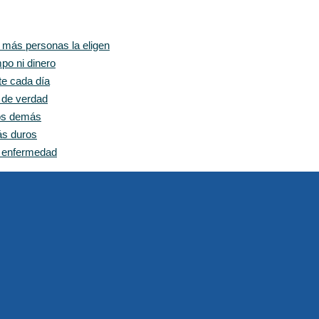
z más personas la eligen
po ni dinero
te cada día
e de verdad
los demás
ás duros
n enfermedad