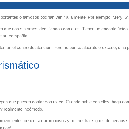
portantes o famosos podrían venir a la mente. Por ejemplo, Meryl 
en que nos sintamos identificados con ellas. Tienen un encanto únic
de su compañía.
erten en el centro de atención. Pero no por su alboroto o exceso, sino
rismático
an que pueden contar con usted. Cuando hable con ellos, haga contac
e y realmente incómodo.
movimientos deben ser armoniosos y no mostrar signos de nerviosismo o
ridad!