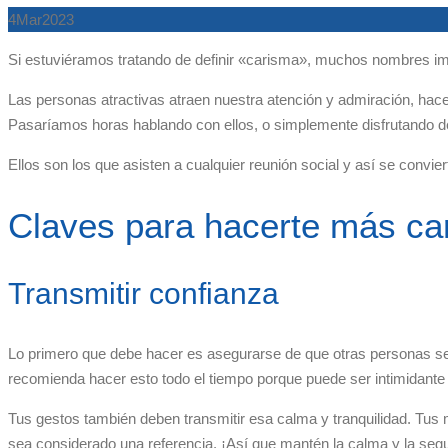
4
Mar
2023
Si estuviéramos tratando de definir «carisma», muchos nombres im
Las personas atractivas atraen nuestra atención y admiración, hac
Pasaríamos horas hablando con ellos, o simplemente disfrutando 
Ellos son los que asisten a cualquier reunión social y así se convi
Claves para hacerte más ca
Transmitir confianza
Lo primero que debe hacer es asegurarse de que otras personas sep
recomienda hacer esto todo el tiempo porque puede ser intimidant
Tus gestos también deben transmitir esa calma y tranquilidad. Tus 
sea considerado una referencia. ¡Así que mantén la calma y la segu