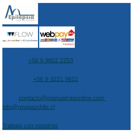
Teléfono:
+56 9 9802 2253
WhatsApp:
+56 9 3221 9622
EMail:
contacto@psiquiatrasonline.com
,
info@rewpazchile.cl
Trabaja con nosotros