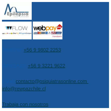
Teléfono:
+56 9 9802 2253
WhatsApp:
+56 9 3221 9622
EMail:
contacto@psiquiatrasonline.com
,
info@rewpazchile.cl
Trabaja con nosotros