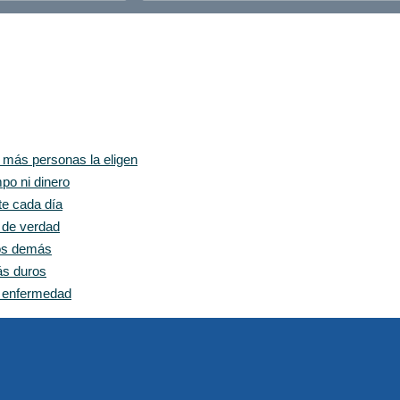
z más personas la eligen
po ni dinero
te cada día
e de verdad
los demás
ás duros
n enfermedad