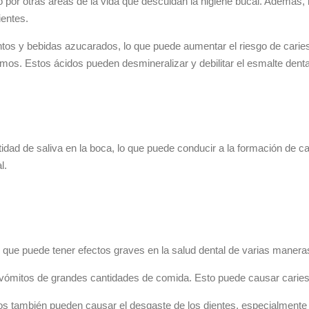
por otras áreas de la vida que descuidan la higiene bucal. Además, l
ientes.
os y bebidas azucarados, lo que puede aumentar el riesgo de caries
os. Estos ácidos pueden desmineralizar y debilitar el esmalte denta
tidad de saliva en la boca, lo que puede conducir a la formación de c
l.
ED) que puede tener efectos graves en la salud dental de varias manera
a y vómitos de grandes cantidades de comida. Esto puede causar carie
os también pueden causar el desgaste de los dientes, especialmente e