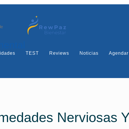
le
mental
idades
TEST
Reviews
Noticias
Agendar
rmedades Nerviosas Y