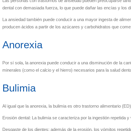
Las personas con trastornos de ansiedad pueden preocuparse tanto 
dental con demasiada fuerza, lo que puede dañar las encías y los d
La ansiedad también puede conducir a una mayor ingesta de aliment
producen ácidos a partir de los azúcares y carbohidratos que comem
Anorexia
Por sí sola, la anorexia puede conducir a una disminución de la can
minerales (como el calcio y el hierro) necesarios para la salud denta
Bulimia
Al igual que la anorexia, la bulimia es otro trastorno alimentario (
Erosión dental: La bulimia se caracteriza por la ingestión repetid
Desgaste de los dientes: además de la erosión, los vómitos repetid