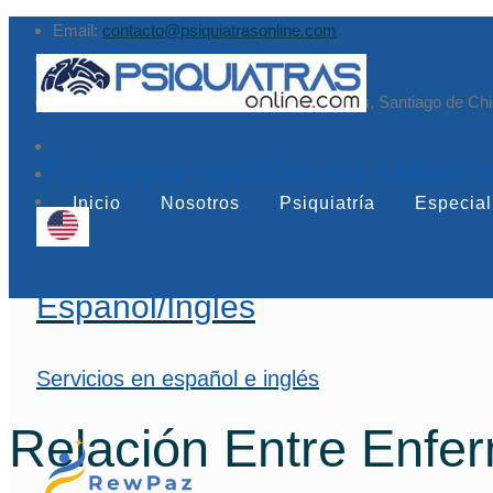
Email:
contacto@psiquiatrasonline.com
Augusto Leguía Sur 79, of. 407, Las Condes, Santiago de Chi
Tu mejor opción en salud 
Inicio
Nosotros
Psiquiatría
Especial
Español/Inglés
Servicios en español e inglés
Relación Entre Enfe