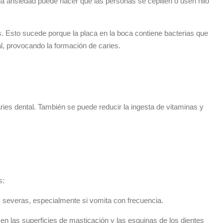
a ansiedad puede hacer que las personas se cepillen o usen hilo
. Esto sucede porque la placa en la boca contiene bacterias que
l, provocando la formación de caries.
aries dental. También se puede reducir la ingesta de vitaminas y
s:
s severas, especialmente si vomita con frecuencia.
n las superficies de masticación y las esquinas de los dientes