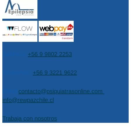
Teléfono:
+56 9 9802 2253
WhatsApp:
+56 9 3221 9622
EMail:
contacto@psiquiatrasonline.com
,
info@rewpazchile.cl
Trabaja con nosotros