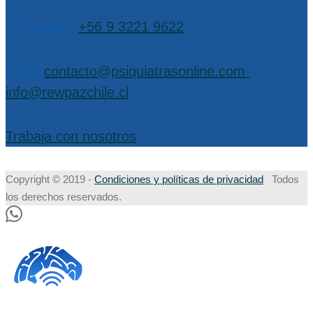
WhatsApp:
+56 9 3221 9622
EMail:
contacto@psiquiatrasonline.com
,
info@rewpazchile.cl
Trabaja con nosotros
Copyright © 2019 -
Condiciones y políticas de privacidad
Todos
los derechos reservados.