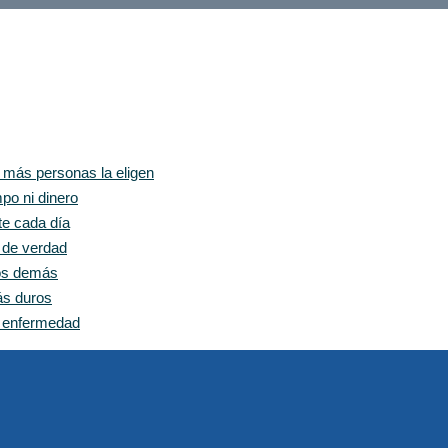
z más personas la eligen
po ni dinero
te cada día
e de verdad
los demás
ás duros
n enfermedad