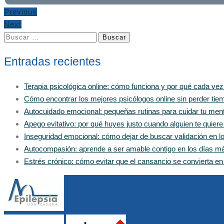
Previous
Next
Buscar:
Entradas recientes
Terapia psicológica online: cómo funciona y por qué cada ve
Cómo encontrar los mejores psicólogos online sin perder tiem
Autocuidado emocional: pequeñas rutinas para cuidar tu men
Apego evitativo: por qué huyes justo cuando alguien te quier
Inseguridad emocional: cómo dejar de buscar validación en 
Autocompasión: aprende a ser amable contigo en los días m
Estrés crónico: cómo evitar que el cansancio se convierta e