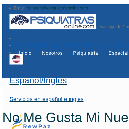
Email:
contacto@psiquiatrasonline.com
Augusto Leguía Sur 79, of. 407, Las Condes, Santiago de Chi
Tu mejor opción en salud 
Inicio
Nosotros
Psiquiatría
Especial
Español/Inglés
Servicios en español e inglés
No Me Gusta Mi Nue