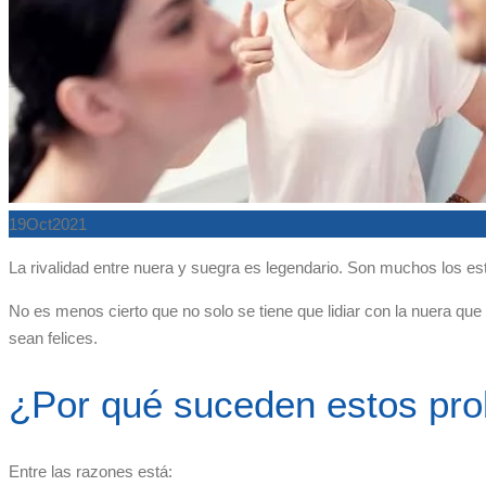
19
Oct
2021
La rivalidad entre nuera y suegra es legendario. Son muchos los es
No es menos cierto que no solo se tiene que lidiar con la nuera que 
sean felices.
¿Por qué suceden estos pr
Entre las razones está: