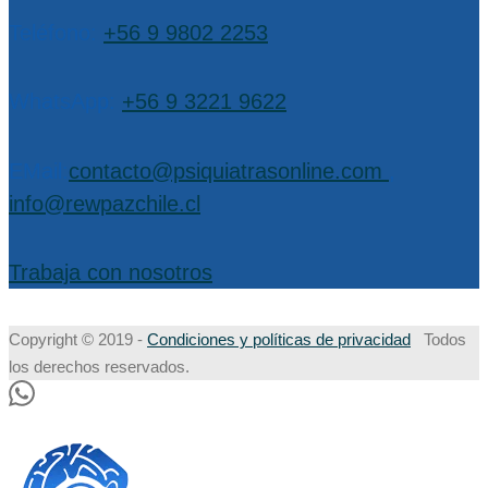
Teléfono:
+56 9 9802 2253
WhatsApp:
+56 9 3221 9622
EMail:
contacto@psiquiatrasonline.com
,
info@rewpazchile.cl
Trabaja con nosotros
Copyright © 2019 -
Condiciones y políticas de privacidad
Todos
los derechos reservados.