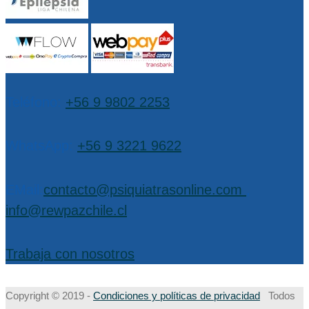
Teléfono:
+56 9 9802 2253
WhatsApp:
+56 9 3221 9622
EMail:
contacto@psiquiatrasonline.com
,
info@rewpazchile.cl
Trabaja con nosotros
Copyright © 2019 -
Condiciones y políticas de privacidad
Todos