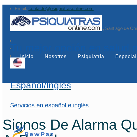
Email:
contacto@psiquiatrasonline.com
Augusto Leguía Sur 79, of. 407, Las Condes, Santiago de Chi
Tu mejor opción en salud 
Inicio
Nosotros
Psiquiatría
Especial
Español/Inglés
Servicios en español e inglés
Signos De Alarma Qu