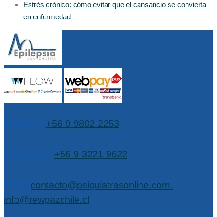
Estrés crónico: cómo evitar que el cansancio se convierta
en enfermedad
Teléfono:
+56 9 9802 2253
WhatsApp:
+56 9 3221 9622
EMail:
contacto@psiquiatrasonline.com
,
info@rewpazchile.cl