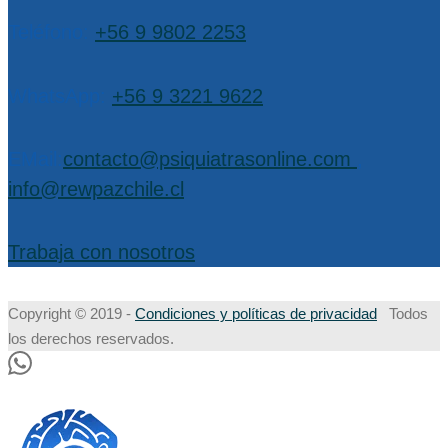
Teléfono:
+56 9 9802 2253
WhatsApp:
+56 9 3221 9622
EMail:
contacto@psiquiatrasonline.com
,
info@rewpazchile.cl
Trabaja con nosotros
Copyright © 2019 -
Condiciones y políticas de privacidad
Todos
los derechos reservados.