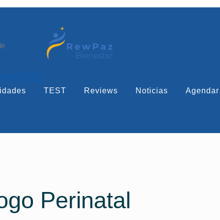
le
mental
idades
TEST
Reviews
Noticias
Agendar
ogo Perinatal