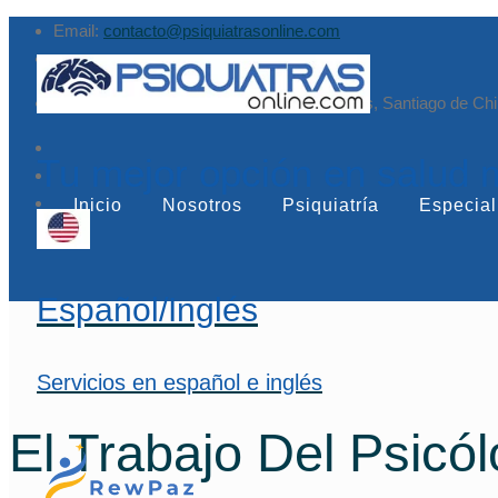
Email:
contacto@psiquiatrasonline.com
Augusto Leguía Sur 79, of. 407, Las Condes, Santiago de Chi
Tu mejor opción en salud 
Inicio
Nosotros
Psiquiatría
Especial
Español/Inglés
Servicios en español e inglés
El Trabajo Del Psicól