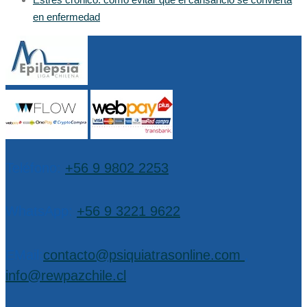
en enfermedad
Teléfono:
+56 9 9802 2253
WhatsApp:
+56 9 3221 9622
EMail:
contacto@psiquiatrasonline.com
,
info@rewpazchile.cl