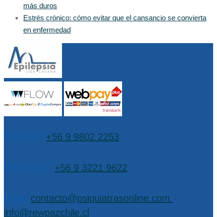
más duros
Estrés crónico: cómo evitar que el cansancio se convierta
en enfermedad
Teléfono:
+56 9 9802 2253
WhatsApp:
+56 9 3221 9622
EMail:
contacto@psiquiatrasonline.com
,
info@rewpazchile.cl