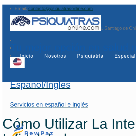
Email:
contacto@psiquiatrasonline.com
Augusto Leguía Sur 79, of. 407, Las Condes, Santiago de Chi
Tu mejor opción en salud 
Inicio
Nosotros
Psiquiatría
Especial
Español/Inglés
Servicios en español e inglés
Cómo Utilizar La Int