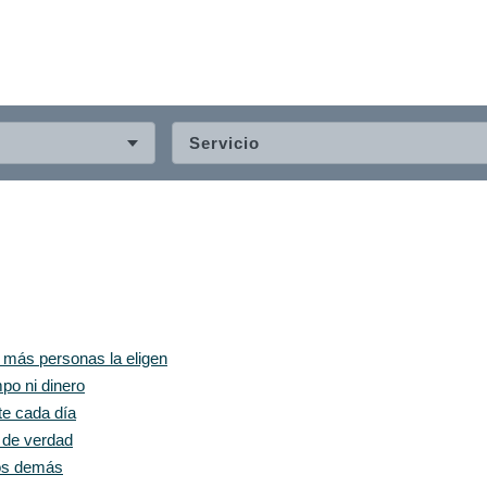
Servicio
z más personas la eligen
po ni dinero
te cada día
e de verdad
los demás