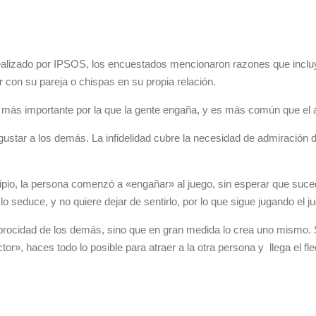
 realizado por IPSOS, los encuestados mencionaron razones que incluy
r con su pareja o chispas en su propia relación.
n más importante por la que la gente engaña, y es más común que el a
gustar a los demás. La infidelidad cubre la necesidad de admiració
cipio, la persona comenzó a «engañar» al juego, sin esperar que suce
y lo seduce, y no quiere dejar de sentirlo, por lo que sigue jugando el
ciprocidad de los demás, sino que en gran medida lo crea uno mismo.
», haces todo lo posible para atraer a la otra persona y llega el fl
r