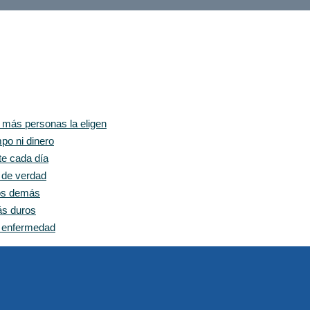
z más personas la eligen
po ni dinero
te cada día
e de verdad
los demás
ás duros
n enfermedad