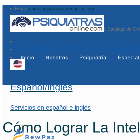
Email:
contacto@psiquiatrasonline.com
Augusto Leguía Sur 79, of. 407, Las Condes, Santiago de Chi
Tu mejor opción en salud 
Inicio
Nosotros
Psiquiatría
Especial
Español/Inglés
Servicios en español e inglés
Cómo Lograr La Intel