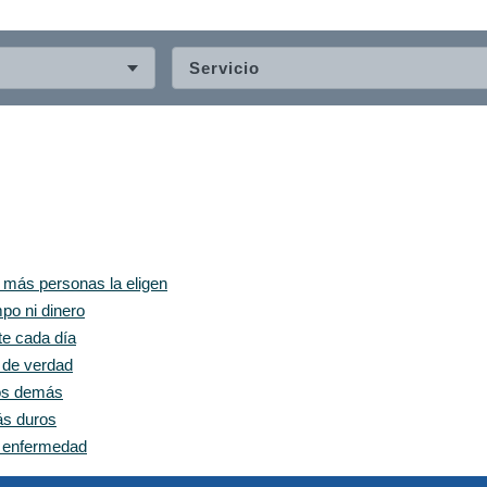
Servicio
z más personas la eligen
po ni dinero
te cada día
e de verdad
los demás
ás duros
n enfermedad