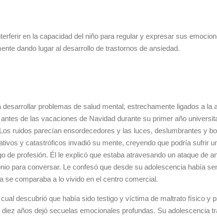
nterferir en la capacidad del niño para regular y expresar sus emocion
lmente dando lugar al desarrollo de trastornos de ansiedad.
 a desarrollar problemas de salud mental, estrechamente ligados a la
antes de las vacaciones de Navidad durante su primer año universitar
Los ruidos parecían ensordecedores y las luces, deslumbrantes y bor
vos y catastróficos invadió su mente, creyendo que podría sufrir un i
o de profesión. Él le explicó que estaba atravesando un ataque de an
nio para conversar. Le confesó que desde su adolescencia había sen
a se comparaba a lo vivido en el centro comercial.
a cual descubrió que había sido testigo y víctima de maltrato físico y 
a diez años dejó secuelas emocionales profundas. Su adolescencia t