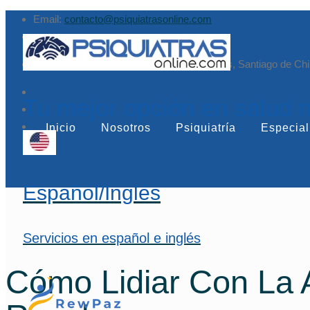
Email:
contacto@psiquiatrasonline.com
Augusto Leguía Sur 79, of. 407, Las Condes, Santiago de Chi
Tu mejor opción en salud 
Inicio
Nosotros
Psiquiatría
Especial
Español/Inglés
Servicios en español e inglés
Cómo Lidiar Con La A