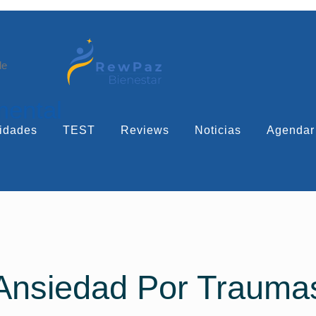
le
mental
idades
TEST
Reviews
Noticias
Agendar
nsiedad Por Traumas 