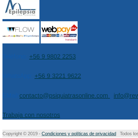
Teléfono:
+56 9 9802 2253
WhatsApp:
+56 9 3221 9622
EMail:
contacto@psiquiatrasonline.com
,
info@rew
Trabaja con nosotros
Copyright © 2019 -
Condiciones y políticas de privacidad
Todos los