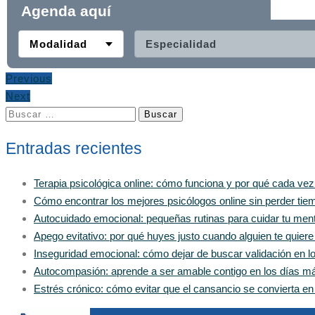
Agenda aquí
Modalidad
Especialidad
Previous
Next
Buscar:
Entradas recientes
Terapia psicológica online: cómo funciona y por qué cada ve
Cómo encontrar los mejores psicólogos online sin perder tiem
Autocuidado emocional: pequeñas rutinas para cuidar tu men
Apego evitativo: por qué huyes justo cuando alguien te quier
Inseguridad emocional: cómo dejar de buscar validación en 
Autocompasión: aprende a ser amable contigo en los días m
Estrés crónico: cómo evitar que el cansancio se convierta e