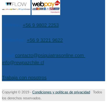
Teléfono:
+56 9 9802 2253
WhatsApp:
+56 9 3221 9622
EMail:
contacto@psiquiatrasonline.com
,
info@rewpazchile.cl
Trabaja con nosotros
Copyright © 2019 -
Condiciones y políticas de privacidad
Todos
los derechos reservados.