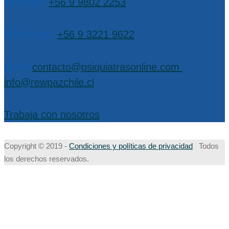
Teléfono:
+56 9 9802 2253
WhatsApp:
+56 9 3221 9622
EMail:
contacto@psiquiatrasonline.com
,
info@rewpazchile.cl
Trabaja con nosotros
Copyright © 2019 -
Condiciones y políticas de privacidad
Todos
los derechos reservados.