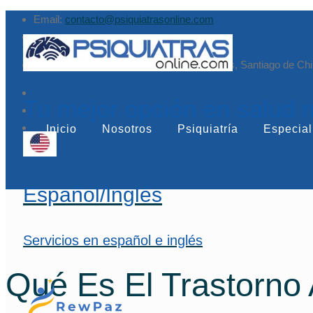
Email:
contacto@psiquiatrasonline.com
Augusto Leguía Sur 79, of. 407, Las Condes, Santiago de Chi
Tu mejor opción en salud 
Inicio
Nosotros
Psiquiatría
Especial
Español/Inglés
Servicios en español e inglés
Qué Es El Trastorno 