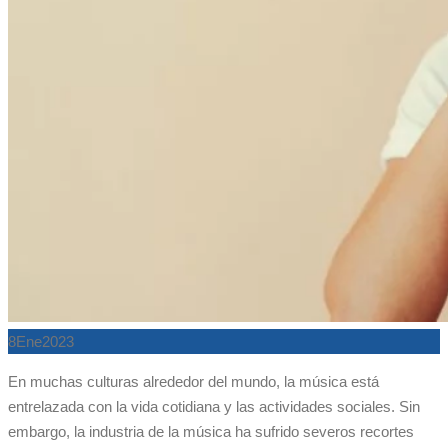
8
Ene
2023
En muchas culturas alrededor del mundo, la música está
entrelazada con la vida cotidiana y las actividades sociales. Sin
embargo, la industria de la música ha sufrido severos recortes