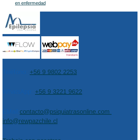
en enfermedad
Teléfono:
+56 9 9802 2253
WhatsApp:
+56 9 3221 9622
EMail:
contacto@psiquiatrasonline.com
,
info@rewpazchile.cl