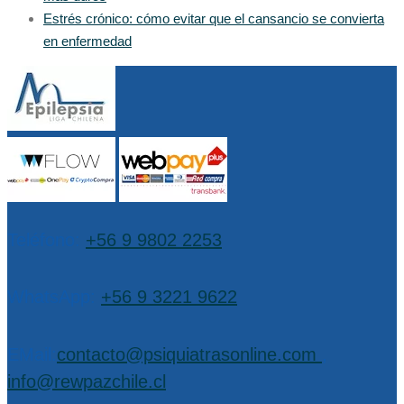
Estrés crónico: cómo evitar que el cansancio se convierta
en enfermedad
Teléfono:
+56 9 9802 2253
WhatsApp:
+56 9 3221 9622
EMail:
contacto@psiquiatrasonline.com
,
info@rewpazchile.cl