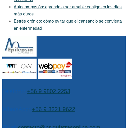
Autocompasión: aprende a ser amable contigo en los días
más duros
Estrés crónico: cómo evitar que el cansancio se convierta
en enfermedad
Teléfono:
+56 9 9802 2253
WhatsApp:
+56 9 3221 9622
EMail:
contacto@psiquiatrasonline.com
,