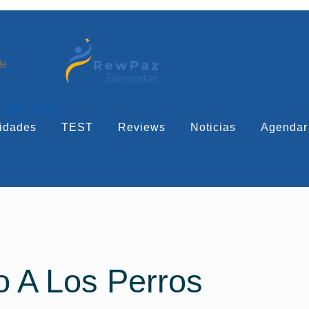
le
mental
idades
TEST
Reviews
Noticias
Agendar
o A Los Perros