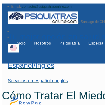
Email:
contacto@psiquiatrasonline.com
Augusto Leguía Sur 79, of. 407, Las Condes, Santiago de Chi
Tu mejor opción en salud 
Inicio
Nosotros
Psiquiatría
Especial
Español/Inglés
Servicios en español e inglés
Cómo Tratar El Mied