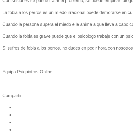
Con sesiones se puede tratar el problema, se puede emplear fotogra
La fobia a los perros es un miedo irracional puede demorarse en cu
Cuando la persona supera el miedo e le anima a que lleva a cabo c
Cuando la fobia es grave puede que el psicólogo trabaje con un psi
Si sufres de fobia a los perros, no dudes en pedir hora con nosotro
Equipo Psiquiatras Online
Compartir