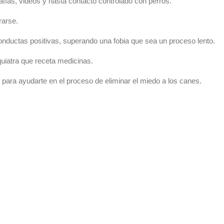
fías, videos y hasta contacto controlado con perros.
rarse.
onductas positivas, superando una fobia que sea un proceso lento.
quiatra que receta medicinas.
s para ayudarte en el proceso de eliminar el miedo a los canes.