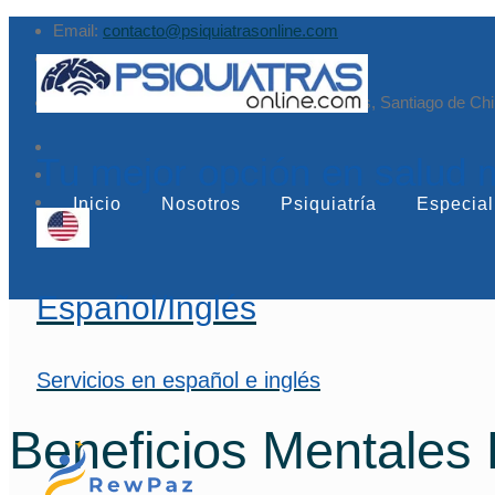
Email:
contacto@psiquiatrasonline.com
Augusto Leguía Sur 79, of. 407, Las Condes, Santiago de Chi
Tu mejor opción en salud 
Inicio
Nosotros
Psiquiatría
Especial
Español/Inglés
Servicios en español e inglés
Beneficios Mentales