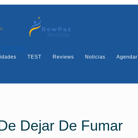
le
mental
idades
TEST
Reviews
Noticias
Agendar
 De Dejar De Fumar