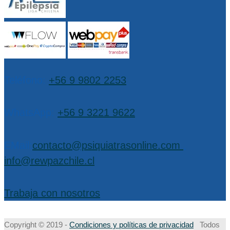
Teléfono:
+56 9 9802 2253
WhatsApp:
+56 9 3221 9622
EMail:
contacto@psiquiatrasonline.com
,
info@rewpazchile.cl
Trabaja con nosotros
Copyright © 2019 -
Condiciones y políticas de privacidad
Todos