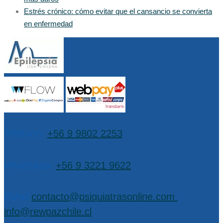
Estrés crónico: cómo evitar que el cansancio se convierta
en enfermedad
Teléfono:
+56 9 9802 2253
WhatsApp:
+56 9 3221 9622
EMail:
contacto@psiquiatrasonline.com
,
info@rewpazchile.cl