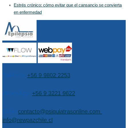
Estrés crónico: cómo evitar que el cansancio se convierta
en enfermedad
Teléfono:
+56 9 9802 2253
WhatsApp:
+56 9 3221 9622
EMail:
contacto@psiquiatrasonline.com
,
info@rewpazchile.cl