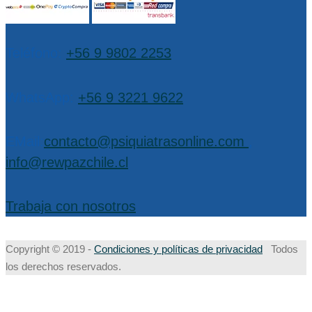
Teléfono:
+56 9 9802 2253
WhatsApp:
+56 9 3221 9622
EMail:
contacto@psiquiatrasonline.com
,
info@rewpazchile.cl
Trabaja con nosotros
Copyright © 2019 -
Condiciones y políticas de privacidad
Todos
los derechos reservados.