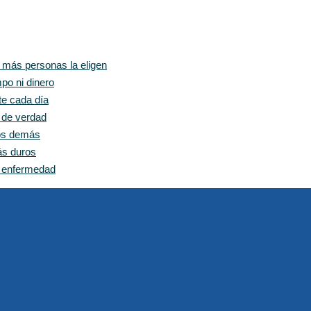
z más personas la eligen
po ni dinero
te cada día
e de verdad
los demás
ás duros
n enfermedad