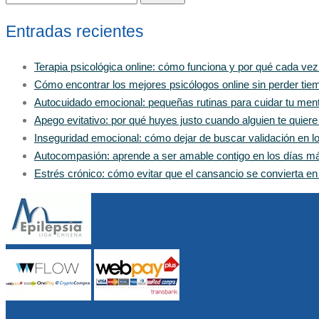
Entradas recientes
Terapia psicológica online: cómo funciona y por qué cada ve
Cómo encontrar los mejores psicólogos online sin perder tiem
Autocuidado emocional: pequeñas rutinas para cuidar tu men
Apego evitativo: por qué huyes justo cuando alguien te quier
Inseguridad emocional: cómo dejar de buscar validación en 
Autocompasión: aprende a ser amable contigo en los días m
Estrés crónico: cómo evitar que el cansancio se convierta e