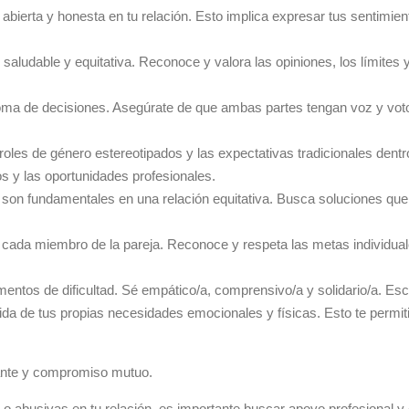
ierta y honesta en tu relación. Esto implica expresar tus sentimie
aludable y equitativa. Reconoce y valora las opiniones, los límites y
toma de decisiones. Asegúrate de que ambas partes tengan voz y voto e
oles de género estereotipados y las expectativas tradicionales dentro
s y las oportunidades profesionales.
on fundamentales en una relación equitativa. Busca soluciones que
cada miembro de la pareja. Reconoce y respeta las metas individuales,
ntos de dificultad. Sé empático/a, comprensivo/a y solidario/a. Esc
a de tus propias necesidades emocionales y físicas. Esto te permitirá
stante y compromiso mutuo.
 abusivas en tu relación, es importante buscar apoyo profesional y c