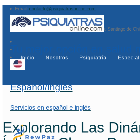
Email:
contacto@psiquiatrasonline.com
Augusto Leguía Sur 79, of. 407, Las Condes, Santiago de Chi
Tu mejor opción en salud 
Inicio
Nosotros
Psiquiatría
Especial
Español/Inglés
Servicios en español e inglés
Explorando Las Diná