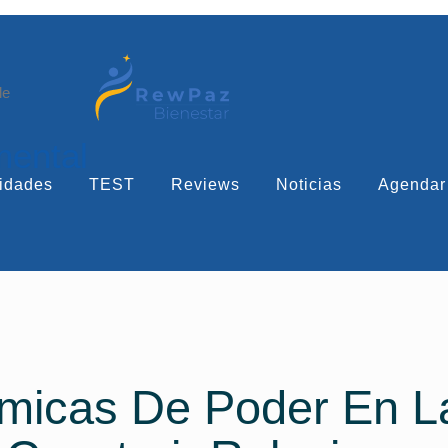
le
mental
idades
TEST
Reviews
Noticias
Agendar
micas De Poder En L