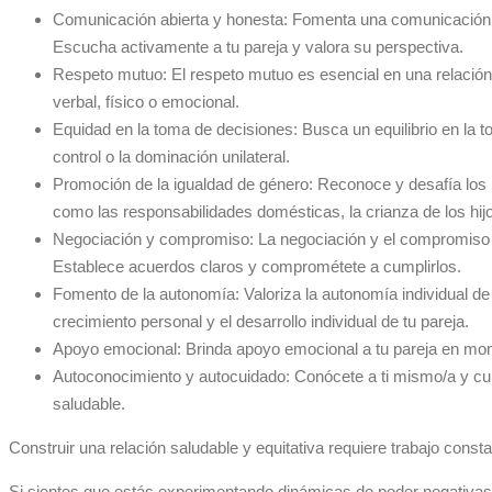
Comunicación abierta y honesta: Fomenta una comunicación ab
Escucha activamente a tu pareja y valora su perspectiva.
Respeto mutuo: El respeto mutuo es esencial en una relación s
verbal, físico o emocional.
Equidad en la toma de decisiones: Busca un equilibrio en la 
control o la dominación unilateral.
Promoción de la igualdad de género: Reconoce y desafía los r
como las responsabilidades domésticas, la crianza de los hijo
Negociación y compromiso: La negociación y el compromiso s
Establece acuerdos claros y comprométete a cumplirlos.
Fomento de la autonomía: Valoriza la autonomía individual de 
crecimiento personal y el desarrollo individual de tu pareja.
Apoyo emocional: Brinda apoyo emocional a tu pareja en mome
Autoconocimiento y autocuidado: Conócete a ti mismo/a y cuid
saludable.
Construir una relación saludable y equitativa requiere trabajo con
Si sientes que estás experimentando dinámicas de poder negativas o