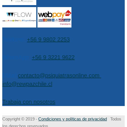
Teléfono:
+56 9 9802 2253
WhatsApp:
+56 9 3221 9622
EMail:
contacto@psiquiatrasonline.com
,
info@rewpazchile.cl
Trabaja con nosotros
Copyright © 2019 -
Condiciones y políticas de privacidad
Todos
los derechos reservados.