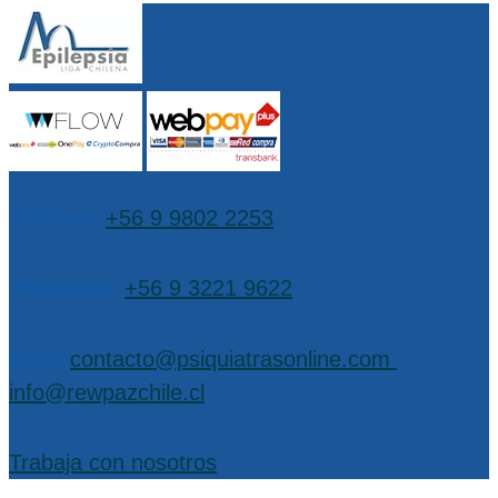
Teléfono:
+56 9 9802 2253
WhatsApp:
+56 9 3221 9622
EMail:
contacto@psiquiatrasonline.com
,
info@rewpazchile.cl
Trabaja con nosotros