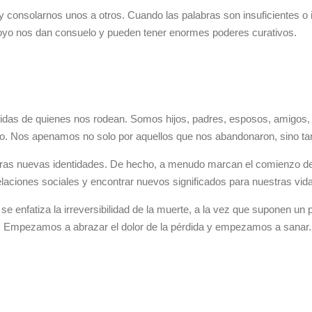
 consolarnos unos a otros. Cuando las palabras son insuficientes o i
oyo nos dan consuelo y pueden tener enormes poderes curativos.
s vidas de quienes nos rodean. Somos hijos, padres, esposos, amig
o. Nos apenamos no solo por aquellos que nos abandonaron, sino tam
ras nuevas identidades. De hecho, a menudo marcan el comienzo de 
laciones sociales y encontrar nuevos significados para nuestras vid
e se enfatiza la irreversibilidad de la muerte, a la vez que suponen un
da. Empezamos a abrazar el dolor de la pérdida y empezamos a sanar.