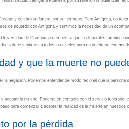
ebas, decidió castigar a Polinesis por su rebelión impidiéndole recib
reonte y celebró un funeral por su hermano. Para Antígona, no tener
amos de acuerdo con Antígona y sentimos la necesidad de un acompañ
 la Universidad de Cambridge demuestra que los funerales también inv
l duelo debe sentirse en todos los niveles para no quedarse estancad
idad y que la muerte no pued
 ser la negación. Podemos entender de modo racional que la person
aceptar la muerte. Ponerse en contacto con el servicio funerario, est
mer paso para comenzar a aceptar la realidad de la muerte en nuestros
to por la pérdida