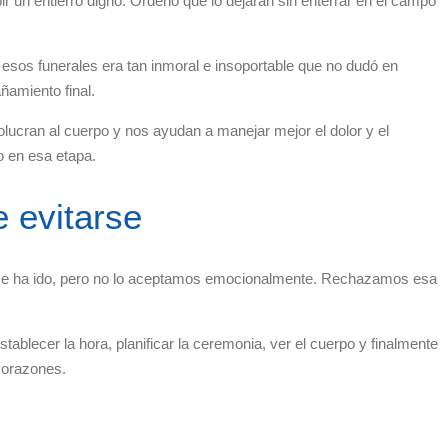
ir un entierro digno. Ordenó que lo dejaran sin enterrar en el campo
 esos funerales era tan inmoral e insoportable que no dudó en
amiento final.
olucran al cuerpo y nos ayudan a manejar mejor el dolor y el
o en esa etapa.
e evitarse
a se ha ido, pero no lo aceptamos emocionalmente. Rechazamos esa
ablecer la hora, planificar la ceremonia, ver el cuerpo y finalmente
 corazones.