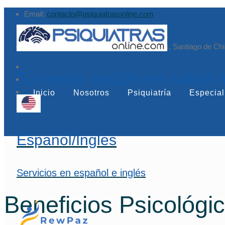
Email:
contacto@psiquiatrasonline.com
Augusto Leguía Sur 79, of. 407, Las Condes, Santiago de Chi
Tu mejor opción en salud 
Inicio
Nosotros
Psiquiatría
Especial
Español/Inglés
Servicios en español e inglés
Beneficios Psicológi