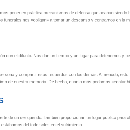
os poner en práctica mecanismos de defensa que acaban siendo barr
 los funerales nos «obligan» a tomar un descanso y centrarnos en la
ción con el difunto. Nos dan un tiempo y un lugar para detenernos 
a persona y compartir esos recuerdos con los demás. A menudo, esto
imo de nuestra memoria. De hecho, cuanto más podamos «contar histo
s
rte de un ser querido. También proporcionan un lugar público para o
estábamos del todo solos en el sufrimiento.