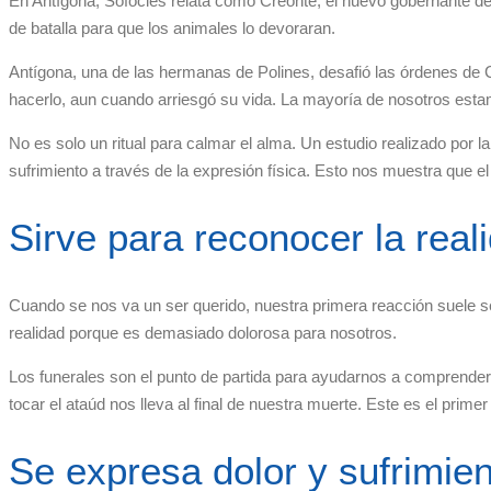
En Antígona, Sófocles relata cómo Creonte, el nuevo gobernante de T
de batalla para que los animales lo devoraran.
Antígona, una de las hermanas de Polines, desafió las órdenes de C
hacerlo, aun cuando arriesgó su vida. La mayoría de nosotros est
No es solo un ritual para calmar el alma. Un estudio realizado por
sufrimiento a través de la expresión física. Esto nos muestra que e
Sirve para reconocer la real
Cuando se nos va un ser querido, nuestra primera reacción suele
realidad porque es demasiado dolorosa para nosotros.
Los funerales son el punto de partida para ayudarnos a comprender y 
tocar el ataúd nos lleva al final de nuestra muerte. Este es el pri
Se expresa dolor y sufrimien