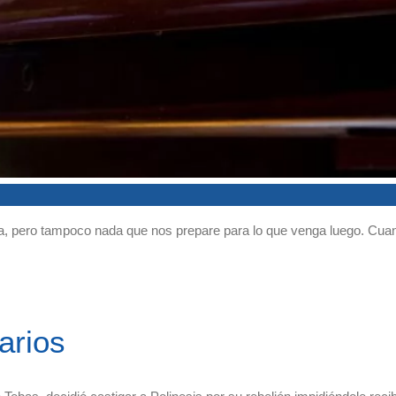
 pero tampoco nada que nos prepare para lo que venga luego. Cuand
arios